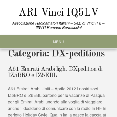
Skip
to
ARI Vinci IQ5LV
content
Associazione Radioamatori Italiani – Sez. di Vinci (FI) –
I5WTI Romano Bertolaccini
MENU
Categoria:
DX-peditions
A61 Emirati Arabi light DXpedition di
IZ5BRO e IZ5EBL
A61 Emirati Arabi Uniti – Aprile 2012 I nostri soci
IZ5BRO e IZ5EBL partono per le vacanze di Pasqua
per gli Emirati Arabi unendo alla voglia di viaggiare
anche il desiderio di comunicare con la radio in HF in
perfetto Holiday Style. Qua in Italia nasce la caccia ai