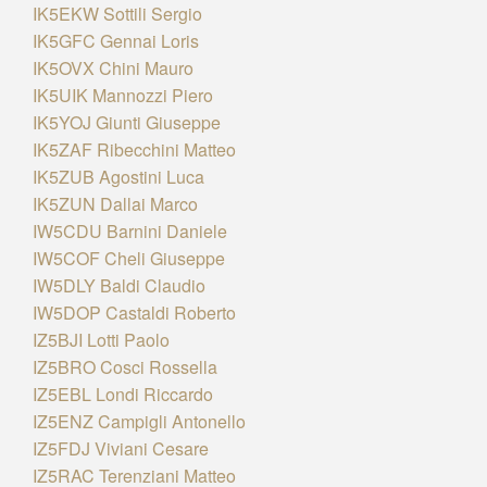
IK5EKW Sottili Sergio
IK5GFC Gennai Loris
IK5OVX Chini Mauro
IK5UIK Mannozzi Piero
IK5YOJ Giunti Giuseppe
IK5ZAF Ribecchini Matteo
IK5ZUB Agostini Luca
IK5ZUN Dallai Marco
IW5CDU Barnini Daniele
IW5COF Cheli Giuseppe
IW5DLY Baldi Claudio
IW5DOP Castaldi Roberto
IZ5BJI Lotti Paolo
IZ5BRO Cosci Rossella
IZ5EBL Londi Riccardo
IZ5ENZ Campigli Antonello
IZ5FDJ Viviani Cesare
IZ5RAC Terenziani Matteo