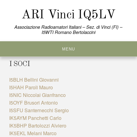
Skip
to
ARI Vinci IQ5LV
content
Associazione Radioamatori Italiani – Sez. di Vinci (FI) –
I5WTI Romano Bertolaccini
MENU
I SOCI
I5BLH Bellini Giovanni
I5HAH Paroli Mauro
I5NIC Niccolai Gianfranco
I5OYF Brusori Antonio
I5SFU Santernecchi Sergio
IK5AYM Panchetti Carlo
IK5BHP Bartolozzi Alviero
IK5EKL Melani Marco