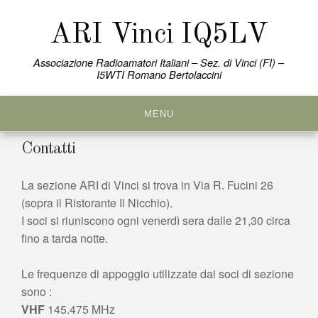
Skip
to
ARI Vinci IQ5LV
content
Associazione Radioamatori Italiani – Sez. di Vinci (FI) –
I5WTI Romano Bertolaccini
MENU
Contatti
La sezione ARI di Vinci si trova in Via R. Fucini 26
(sopra il Ristorante Il Nicchio).
I soci si riuniscono ogni venerdì sera dalle 21,30 circa
fino a tarda notte.
Le frequenze di appoggio utilizzate dai soci di sezione
sono :
VHF
145.475 MHz