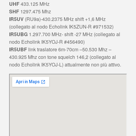
UHF
433.125 MHz
SHF
1297.475 Mhz
IR5UV
(RU9a)-430.2375 MHz shift +1,6 MHz
(collegato al nodo Echolink IK5ZUN-R #971532)
IR5UBG
1.297.700 MHz- shift -27 MHz (collegato al
nodo Echolink IK5YOJ-R #456490)
IR5UBF
link traslatore 6m-70cm –50.530 Mhz –
430.925 Mhz con tone squelch 146,2 (collegato al
nodo Echolink IK5YOJ-L) attualmente non più attivo.