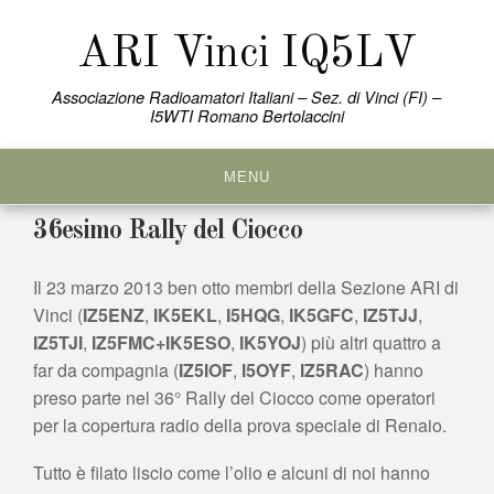
Skip
to
ARI Vinci IQ5LV
content
Associazione Radioamatori Italiani – Sez. di Vinci (FI) –
I5WTI Romano Bertolaccini
MENU
36esimo Rally del Ciocco
Il 23 marzo 2013 ben otto membri della Sezione ARI di
Vinci (
IZ5ENZ
,
IK5EKL
,
I5HQG
,
IK5GFC
,
IZ5TJJ
,
IZ5TJI
,
IZ5FMC
+
IK5ESO
,
IK5YOJ
) più altri quattro a
far da compagnia (
IZ5IOF
,
I5OYF
,
IZ5RAC
) hanno
preso parte nel 36° Rally del Ciocco come operatori
per la copertura radio della prova speciale di Renaio.
Tutto è filato liscio come l’olio e alcuni di noi hanno