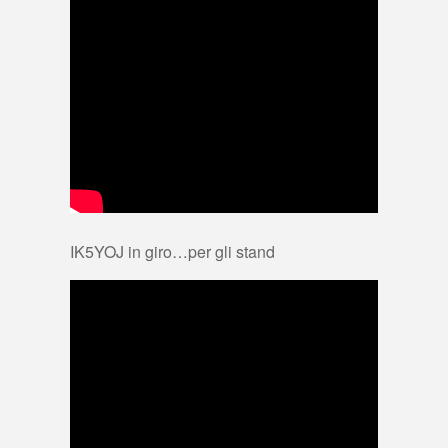
IK5YOJ in giro…per gli stand