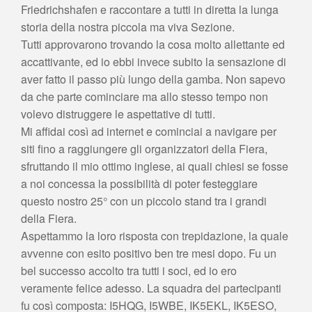
Friedrichshafen e raccontare a tutti in diretta la lunga
storia della nostra piccola ma viva Sezione.
Tutti approvarono trovando la cosa molto allettante ed
accattivante, ed io ebbi invece subito la sensazione di
aver fatto il passo più lungo della gamba. Non sapevo
da che parte cominciare ma allo stesso tempo non
volevo distruggere le aspettative di tutti.
Mi affidai così ad internet e cominciai a navigare per
siti fino a raggiungere gli organizzatori della Fiera,
sfruttando il mio ottimo inglese, ai quali chiesi se fosse
a noi concessa la possibilità di poter festeggiare
questo nostro 25° con un piccolo stand tra i grandi
della Fiera.
Aspettammo la loro risposta con trepidazione, la quale
avvenne con esito positivo ben tre mesi dopo. Fu un
bel successo accolto tra tutti i soci, ed io ero
veramente felice adesso. La squadra dei partecipanti
fu così composta: I5HQG, I5WBE, IK5EKL, IK5ESO,