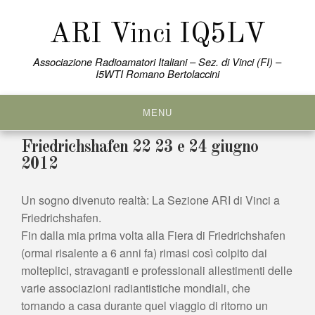
Skip
to
ARI Vinci IQ5LV
content
Associazione Radioamatori Italiani – Sez. di Vinci (FI) –
I5WTI Romano Bertolaccini
MENU
Friedrichshafen 22 23 e 24 giugno
2012
Un sogno divenuto realtà: La Sezione ARI di Vinci a
Friedrichshafen.
Fin dalla mia prima volta alla Fiera di Friedrichshafen
(ormai risalente a 6 anni fa) rimasi così colpito dai
molteplici, stravaganti e professionali allestimenti delle
varie associazioni radiantistiche mondiali, che
tornando a casa durante quel viaggio di ritorno un