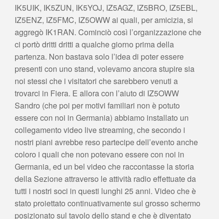
IK5UIK, IK5ZUN, IK5YOJ, IZ5AGZ, IZ5BRO, IZ5EBL,
IZ5ENZ, IZ5FMC, IZ5OWW ai quali, per amicizia, si
aggregò IK1RAN. Cominciò così l’organizzazione che
ci portò dritti dritti a qualche giorno prima della
partenza. Non bastava solo l’idea di poter essere
presenti con uno stand, volevamo ancora stupire sia
noi stessi che i visitatori che sarebbero venuti a
trovarci in Fiera. E allora con l’aiuto di IZ5OWW
Sandro (che poi per motivi familiari non è potuto
essere con noi in Germania) abbiamo installato un
collegamento video live streaming, che secondo i
nostri piani avrebbe reso partecipe dell’evento anche
coloro i quali che non potevano essere con noi in
Germania, ed un bel video che raccontasse la storia
della Sezione attraverso le attività radio effettuate da
tutti i nostri soci in questi lunghi 25 anni. Video che è
stato proiettato continuativamente sul grosso schermo
posizionato sul tavolo dello stand e che è diventato