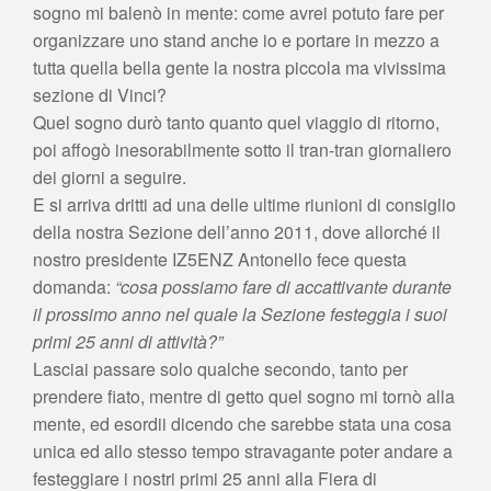
sogno mi balenò in mente: come avrei potuto fare per
organizzare uno stand anche io e portare in mezzo a
tutta quella bella gente la nostra piccola ma vivissima
sezione di Vinci?
Quel sogno durò tanto quanto quel viaggio di ritorno,
poi affogò inesorabilmente sotto il tran-tran giornaliero
dei giorni a seguire.
E si arriva dritti ad una delle ultime riunioni di consiglio
della nostra Sezione dell’anno 2011, dove allorché il
nostro presidente IZ5ENZ Antonello fece questa
domanda:
“cosa possiamo fare di accattivante durante
il prossimo anno nel quale la Sezione festeggia i suoi
primi 25 anni di attività?”
Lasciai passare solo qualche secondo, tanto per
prendere fiato, mentre di getto quel sogno mi tornò alla
mente, ed esordii dicendo che sarebbe stata una cosa
unica ed allo stesso tempo stravagante poter andare a
festeggiare i nostri primi 25 anni alla Fiera di