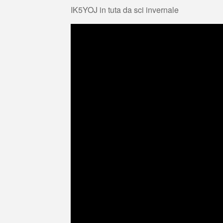
IK5YOJ in tuta da sci invernale