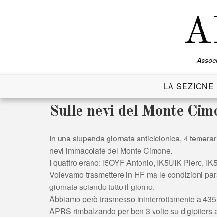
Skip
to
A
content
Associ
LA SEZIONE
Sulle nevi del Monte Cim
In una stupenda giornata anticiclonica, 4 temerar
nevi immacolate del Monte Cimone.
I quattro erano: I5OYF Antonio, IK5UIK Piero, 
Volevamo trasmettere in HF ma le condizioni para
giornata sciando tutto il giorno.
Abbiamo però trasmesso ininterrottamente a 435.
APRS rimbalzando per ben 3 volte su digipiters a