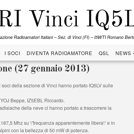
RI Vinci IQ5
azione Radioamatori Italiani – Sez. di Vinci (FI) – I5WTI Romano Berto
I SOCI
DIVENTA RADIOAMATORE
QSL
NEWS
one (27 gennaio 2013)
i soci della sezione di Vinci hanno portato IQ5LV sulle
IK5YOJ Beppe, IZ5EBL Riccardo.
disiache della neve ci hanno portato a trascorrere la
187,5 Mhz su \”frequenza apparentemente libera\” e in
lpini con la bellezza di 50 mW di potenza.