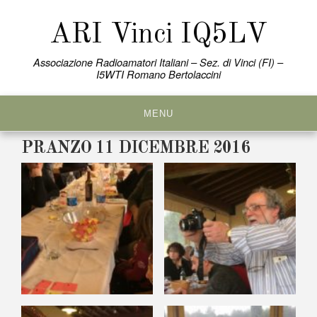
Skip
to
ARI Vinci IQ5LV
content
Associazione Radioamatori Italiani – Sez. di Vinci (FI) –
I5WTI Romano Bertolaccini
MENU
PRANZO 11 DICEMBRE 2016