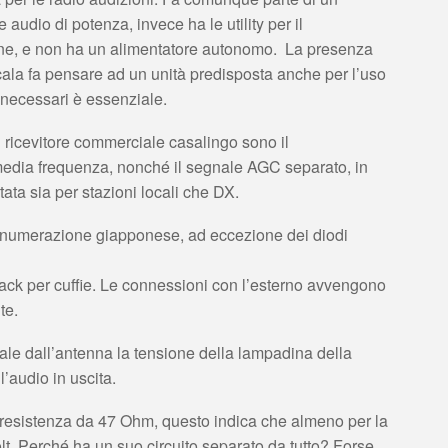
audio di potenza, invece ha le utility per il
one, e non ha un alimentatore autonomo. La presenza
ala fa pensare ad un unità predisposta anche per l’uso
 necessari è essenziale.
n ricevitore commerciale casalingo sono il
i media frequenza, nonché il segnale AGC separato, in
ata sia per stazioni locali che DX.
con numerazione giapponese, ad eccezione dei diodi
jack per cuffie. Le connessioni con l’esterno avvengono
te.
le dall’antenna la tensione della lampadina della
l’audio in uscita.
resistenza da 47 Ohm, questo indica che almeno per la
. Perché ha un suo circuito separato da tutto? Forse