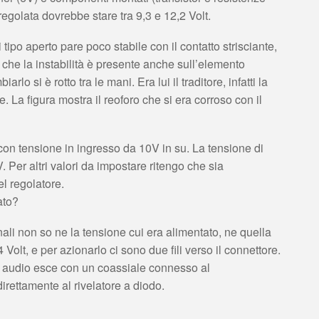
regolata dovrebbe stare tra 9,3 e 12,2 Volt.
tipo aperto pare poco stabile con il contatto strisciante,
 che la instabilità è presente anche sull’elemento
lo si è rotto tra le mani. Era lui il traditore, infatti la
. La figura mostra il reoforo che si era corroso con il
con tensione in ingresso da 10V in su. La tensione di
V. Per altri valori da impostare ritengo che sia
el regolatore.
ato?
li non so ne la tensione cui era alimentato, ne quella
4 Volt, e per azionarlo ci sono due fili verso il connettore.
e audio esce con un coassiale connesso al
irettamente al rivelatore a diodo.