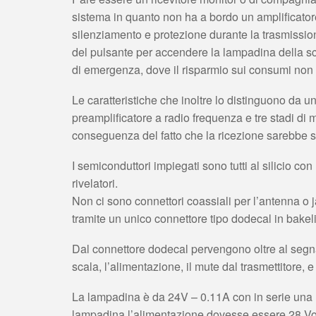
sistema in quanto non ha a bordo un amplificatore 
silenziamento e protezione durante la trasmissi
del pulsante per accendere la lampadina della sc
di emergenza, dove il risparmio sui consumi non
Le caratteristiche che inoltre lo distinguono da u
preamplificatore a radio frequenza e tre stadi d
conseguenza del fatto che la ricezione sarebbe st
I semiconduttori impiegati sono tutti al silicio 
rivelatori.
Non ci sono connettori coassiali per l’antenna o 
tramite un unico connettore tipo dodecal in bakeli
Dal connettore dodecal pervengono oltre al segna
scala, l’alimentazione, il mute dal trasmettitore, e 
La lampadina è da 24V – 0.11A con in serie una 
lampadina l’alimentazione dovesse essere 28 Volt