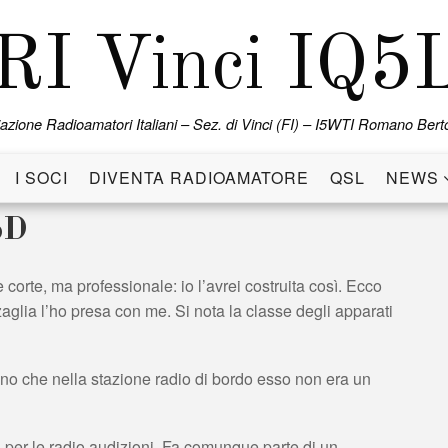
RI Vinci IQ5
azione Radioamatori Italiani – Sez. di Vinci (FI) – I5WTI Romano Berto
I SOCI
DIVENTA RADIOAMATORE
QSL
NEWS
6D
corte, ma professionale: io l’avrei costruita così. Ecco
zaglia l’ho presa con me. Si nota la classe degli apparati
gno che nella stazione radio di bordo esso non era un
 per le radio audizioni. Fa comunque parte di un