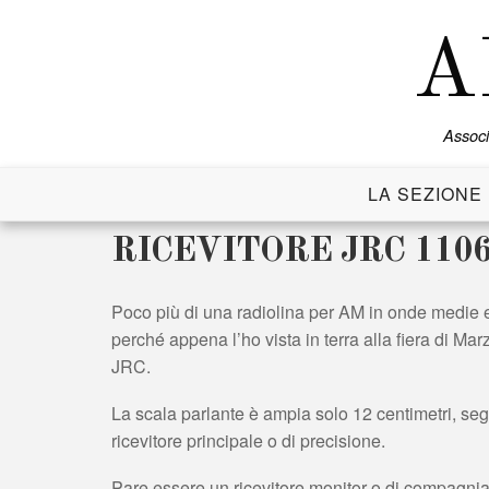
Skip
to
A
content
Associ
LA SEZIONE
RICEVITORE JRC 110
Poco più di una radiolina per AM in onde medie e 
perché appena l’ho vista in terra alla fiera di Mar
JRC.
La scala parlante è ampia solo 12 centimetri, se
ricevitore principale o di precisione.
Pare essere un ricevitore monitor o di compagnia