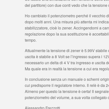
del partitore) con due conti vedo che la tensione 
Ho cambiato il potenziometro perché il vecchio di 
dopo molti anni. Una misura più attenta mi indica
stabilizzatore, cioè lo zener. Accingendomi a cambiar
regolazione dopo la sua sostituzione è accettabile
tempo.
Attualmente la tensione di zener è 5.99V stabile 
uscita è stabile a 8 Volt se l’ingresso supera i 12
necessario un delta di 4 V tra ingresso e uscita d
Ma quale era in realtà la tensione a cui era regol
In conclusione senza un manuale o schemi origina
cui predisporre il regolatore interno. Il relè è da 2
Almeno per questo la tensione è certa! Il segnal
potenziometro del volume, a sua volta collegato d
Alessandro Frezzotti