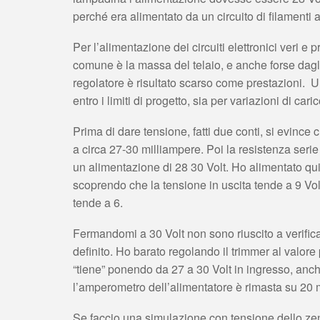
perché era alimentato da un circuito di filamenti
Per l’alimentazione dei circuiti elettronici veri e p
comune è la massa del telaio, e anche forse dagli
regolatore è risultato scarso come prestazioni. U
entro i limiti di progetto, sia per variazioni di car
Prima di dare tensione, fatti due conti, si evince c
a circa 27-30 milliampere. Poi la resistenza seri
un alimentazione di 28 30 Volt. Ho alimentato qui
scoprendo che la tensione in uscita tende a 9 Volt
tende a 6.
Fermandomi a 30 Volt non sono riuscito a verifica
definito. Ho barato regolando il trimmer al valore
“tiene” ponendo da 27 a 30 Volt in ingresso, anc
l’amperometro dell’alimentatore è rimasta su 20 
Se faccio una simulazione con tensione dello zen