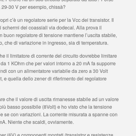
 a 29-30 V per esempio, chissà?
ropri c’è un regolatore serie per la Vcc dei transistor. Il
 schermi dei coassiali via dodecal. Alla prova il
n buon regolatore di tensione mantiene l’uscita stabile,
ico, che di variazione in ingresso, sia di temperatura.
he il limitatore di corrente del circuito dovrebbe limitare
e da 1 KOhm che per valori intorno a 20 mA fa supporre
ndi con un alimentatore variabile da zero a 30 Volt
, e quella dello zener di riferimento del regolatore
re che il valore di uscita rimanesse stabile ad un valore
 più basso possibile (8Volt) e ho visto che la tensione
he se con variazioni. La corrente misurata a spanne con
mA. Niente che scaldi, ovviamente.
er (6V) e componenti montati (transistor e resistenze