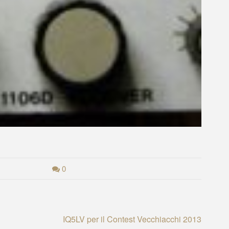
0
IQ5LV per il Contest Vecchiacchi 2013