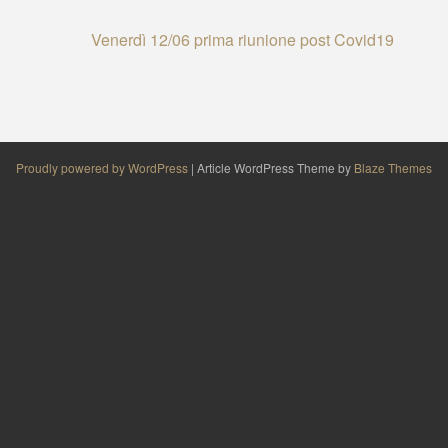
Venerdì 12/06 prima riunione post Covid19
Proudly powered by WordPress
|
Article WordPress Theme by
Blaze Themes