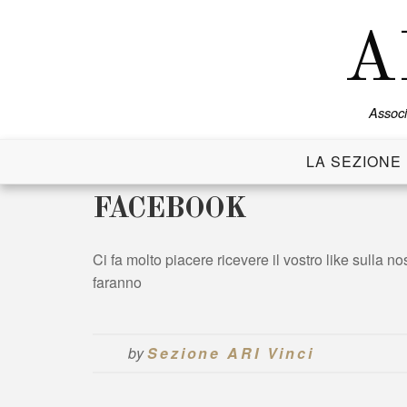
Skip
to
A
content
Associ
LA SEZIONE
FACEBOOK
Ci fa molto piacere ricevere il vostro like sulla no
faranno
by
Sezione ARI Vinci