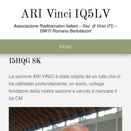
Skip
to
ARI Vinci IQ5LV
content
Associazione Radioamatori Italiani – Sez. di Vinci (FI) –
I5WTI Romano Bertolaccini
MENU
I5HQG SK
La sezione ARI VINCI è stata colpita da un lutto che ci
ha rattristato profondamente, un socio, collega
fondatore della nostra sezione e venuto a mancare il
24 CM