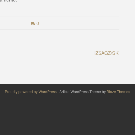
0
IZ5AGZ/SK
Proudly powered by WordPress
|
Article WordPress Theme by
Blaze Themes