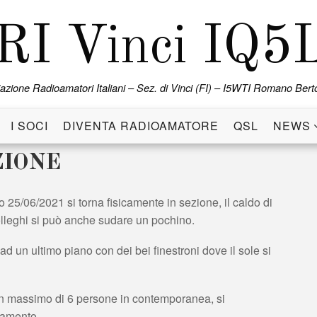
RI Vinci IQ5
azione Radioamatori Italiani – Sez. di Vinci (FI) – I5WTI Romano Berto
I SOCI
DIVENTA RADIOAMATORE
QSL
NEWS
ZIONE
 25/06/2021 si torna fisicamente in sezione, il caldo di
colleghi si può anche sudare un pochino.
ad un ultimo piano con dei bei finestroni dove il sole si
 un massimo di 6 persone in contemporanea, si
iamento.