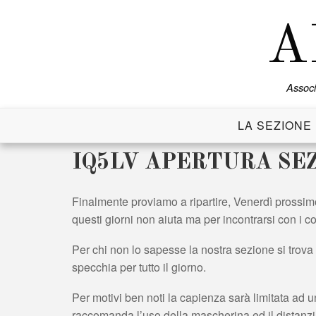
Skip
to
A
content
Associ
LA SEZIONE
IQ5LV APERTURA SE
Finalmente proviamo a ripartire, Venerdì prossimo
questi giorni non aiuta ma per incontrarsi con i 
Per chi non lo sapesse la nostra sezione si trova 
specchia per tutto il giorno.
Per motivi ben noti la capienza sarà limitata ad
raccomanda l’uso della mascherina ed il distanz