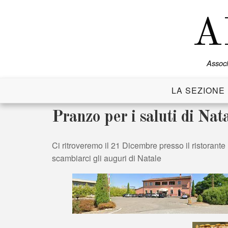
Skip
to
A
content
Associ
LA SEZIONE
Pranzo per i saluti di Nat
Ci ritroveremo il 21 Dicembre presso il ristora
scambiarci gli auguri di Natale