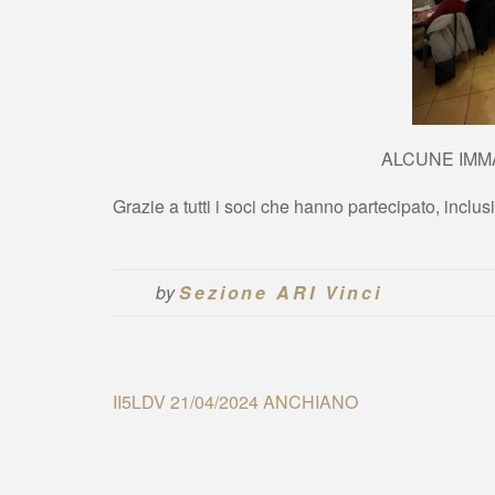
ALCUNE IMM
Grazie a tutti i soci che hanno partecipato, inclus
by
Sezione ARI Vinci
Navigazione
II5LDV 21/04/2024 ANCHIANO
articoli