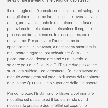
selezionare il livello di intervento del dsp stesso.
Il montaggio non è complesso e le istruzioni spiegano
dettagliatamente come fare. Il dsp, che lavora a livello
audio, preleva il segnale immediatamente prima del
potenziometro del volume e reinserisce il segnale
processato direttamente sullo stesso potenziometro
del volume. Per prelevare l’audio, come ben
specificato sulle istruzioni, è necessario smontare la
mainboard e rigirarla, poi individuare C1338, un
piccolissimo condensatore smd e rimuoverlo, e
saldare poi i due fili di IN e OUT sulle due piazzoline
su cui era saldato il condensatore. L’alimentazione del
modulo viene presa sul piedino di uscita del regolatore
di tensione Q1082 sul lato superiore della mainboard.
Per completare l’installazione bisogna poi montare il
modulino col pulsante ed il led e si rende quindi
necessario praticare due forellini sul coperchio