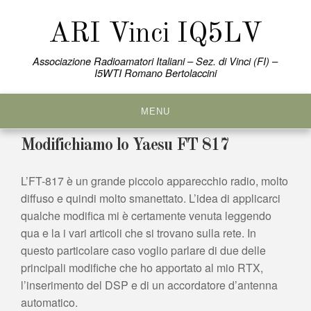
Skip
to
ARI Vinci IQ5LV
content
Associazione Radioamatori Italiani – Sez. di Vinci (FI) –
I5WTI Romano Bertolaccini
MENU
Modifichiamo lo Yaesu FT 817
L’FT-817 è un grande piccolo apparecchio radio, molto
diffuso e quindi molto smanettato. L’idea di applicarci
qualche modifica mi è certamente venuta leggendo
qua e la i vari articoli che si trovano sulla rete. In
questo particolare caso voglio parlare di due delle
principali modifiche che ho apportato al mio RTX,
l’inserimento del DSP e di un accordatore d’antenna
automatico.